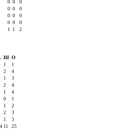
0
0
0
0
0
0
0
0
0
0
0
0
1
1
2
А
Ш
О
1
1
2
4
1
3
2
4
1
4
0
1
1
2
2
3
1
3
4
11
25