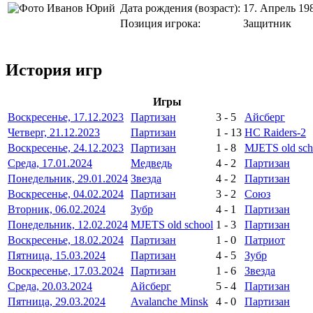
Дата рождения (возраст):
17. Апрель 198
Позиция игрока:
Защитник
История игр
Игры
Воскресенье, 17.12.2023
Партизан
3
-
5
Айсберг
Четверг, 21.12.2023
Партизан
1
-
13
HC Raiders-2
Воскресенье, 24.12.2023
Партизан
1
-
8
MJETS old sch
Среда, 17.01.2024
Медведь
4
-
2
Партизан
Понедельник, 29.01.2024
Звезда
4
-
2
Партизан
Воскресенье, 04.02.2024
Партизан
3
-
2
Союз
Вторник, 06.02.2024
Зубр
4
-
1
Партизан
Понедельник, 12.02.2024
MJETS old school
1
-
3
Партизан
Воскресенье, 18.02.2024
Партизан
1
-
0
Патриот
Пятница, 15.03.2024
Партизан
4
-
5
Зубр
Воскресенье, 17.03.2024
Партизан
1
-
6
Звезда
Среда, 20.03.2024
Айсберг
5
-
4
Партизан
Пятница, 29.03.2024
Avalanche Minsk
4
-
0
Партизан