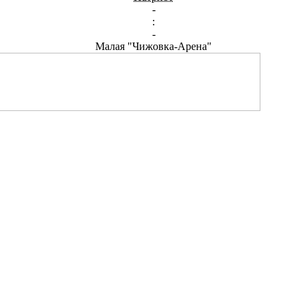
-
:
-
Малая "Чижовка-Арена"