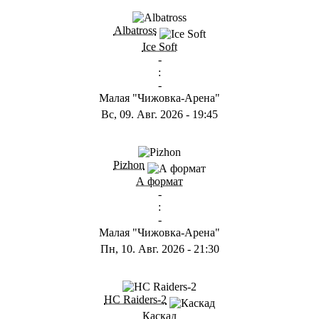
ГB
Albatross
Ice Soft
-
:
-
Малая "Чижовка-Арена"
Вс, 09. Авг. 2026
-
19:45
ГD
Pizhon
А формат
-
:
-
Малая "Чижовка-Арена"
Пн, 10. Авг. 2026
-
21:30
ГА
HC Raiders-2
Каскад