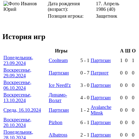
Дата рождения
17. Апрель
(возраст):
1986 (40)
Позиция игрока:
Защитник
История игр
Игры
А
Ш
О
Понедельник,
Coolteam
5
-
1
Партизан
1
0
1
23.09.2024
Воскресенье,
Партизан
0
-
7
Патриот
0
0
0
29.09.2024
Воскресенье,
Ice Needl'z
3
-
0
Партизан
0
0
0
06.10.2024
Воскресенье,
Динамо-
4
-
0
Партизан
0
0
0
13.10.2024
Волат
Avalanche
Среда, 16.10.2024
Партизан
1
-
2
0
0
0
Minsk
Воскресенье,
Pizhon
6
-
1
Партизан
0
0
0
20.10.2024
Понедельник,
Albatross
2
-
1
Партизан
0
0
0
28.10.2024