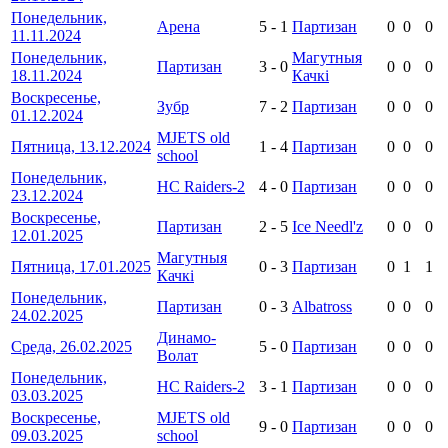
Понедельник,
Арена
5
-
1
Партизан
0
0
0
11.11.2024
Понедельник,
Магутныя
Партизан
3
-
0
0
0
0
18.11.2024
Качкі
Воскресенье,
Зубр
7
-
2
Партизан
0
0
0
01.12.2024
MJETS old
Пятница, 13.12.2024
1
-
4
Партизан
0
0
0
school
Понедельник,
HC Raiders-2
4
-
0
Партизан
0
0
0
23.12.2024
Воскресенье,
Партизан
2
-
5
Ice Needl'z
0
0
0
12.01.2025
Магутныя
Пятница, 17.01.2025
0
-
3
Партизан
0
1
1
Качкі
Понедельник,
Партизан
0
-
3
Albatross
0
0
0
24.02.2025
Динамо-
Среда, 26.02.2025
5
-
0
Партизан
0
0
0
Волат
Понедельник,
HC Raiders-2
3
-
1
Партизан
0
0
0
03.03.2025
Воскресенье,
MJETS old
9
-
0
Партизан
0
0
0
09.03.2025
school