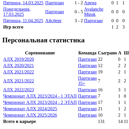
Пятница, 14.03.2025
Партизан
1
-
2
Арена
0
1
1
Понедельник,
Avalanche
Партизан
0
-
5
0
0
0
17.03.2025
Minsk
Пятница, 11.04.2025
Айсберг
3
-
2
Партизан
0
0
0
Игр всего
1
2
3
Персональная статистика
Соревнование
Команда
Сыграно
А
Ш
АЛХ 2019/2020
Партизан
22
0
1
АЛХ 2020/2021
Партизан
12
2
2
АЛХ 2021/2022
Партизан
19
2
1
Партизан
АЛХ 2021/2022
7
2
2
35+
АЛХ 2022/2023
Партизан
16
3
1
Чемпионат АЛХ 2023/2024 - 1 ЭТАП
Партизан
7
1
0
Чемпионат АЛХ 2023/2024 - 2 ЭТАП
Партизан
17
1
1
Чемпионат АЛХ 2024/2025
Партизан
21
1
2
Чемпионат АЛХ 2025/2026
Партизан
10
2
1
Всего в карьере
131
14
11