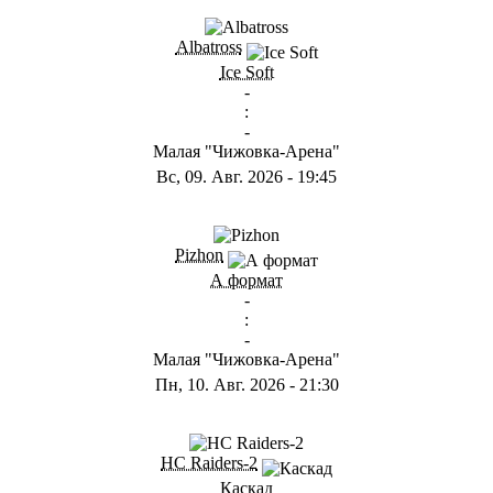
ГB
Albatross
Ice Soft
-
:
-
Малая "Чижовка-Арена"
Вс, 09. Авг. 2026
-
19:45
ГD
Pizhon
А формат
-
:
-
Малая "Чижовка-Арена"
Пн, 10. Авг. 2026
-
21:30
ГА
HC Raiders-2
Каскад