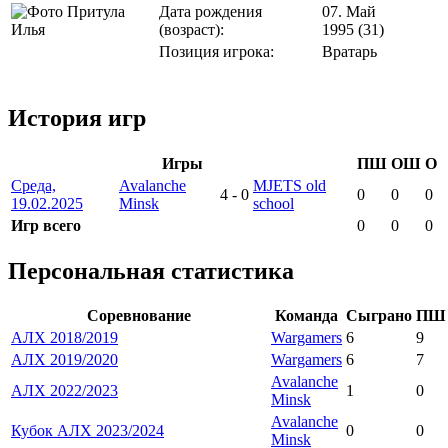
Дата рождения
07. Май
(возраст):
1995 (31)
Позиция игрока:
Вратарь
История игр
Игры
ПШ
ОШ
О
Среда,
Avalanche
MJETS old
4
-
0
0
0
0
19.02.2025
Minsk
school
Игр всего
0
0
0
Персональная статистика
Соревнование
Команда
Сыграно
ПШ
АЛХ 2018/2019
Wargamers
6
9
АЛХ 2019/2020
Wargamers
6
7
Avalanche
АЛХ 2022/2023
1
0
Minsk
Avalanche
Кубок АЛХ 2023/2024
0
0
Minsk