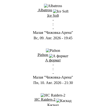
ГB
Albatross
Ice Soft
-
:
-
Малая "Чижовка-Арена"
Вс, 09. Авг. 2026
-
19:45
ГD
Pizhon
А формат
-
:
-
Малая "Чижовка-Арена"
Пн, 10. Авг. 2026
-
21:30
ГА
HC Raiders-2
Каскад