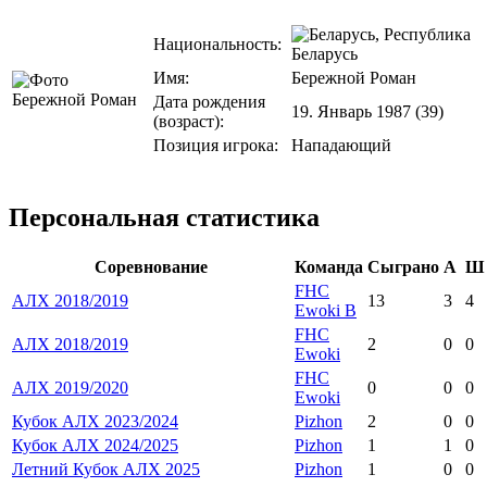
Национальность:
Беларусь
Имя:
Бережной Роман
Дата рождения
19. Январь 1987 (39)
(возраст):
Позиция игрока:
Нападающий
Персональная статистика
Соревнование
Команда
Сыграно
А
Ш
FHC
АЛХ 2018/2019
13
3
4
Ewoki B
FHC
АЛХ 2018/2019
2
0
0
Ewoki
FHC
АЛХ 2019/2020
0
0
0
Ewoki
Кубок АЛХ 2023/2024
Pizhon
2
0
0
Кубок АЛХ 2024/2025
Pizhon
1
1
0
Летний Кубок АЛХ 2025
Pizhon
1
0
0