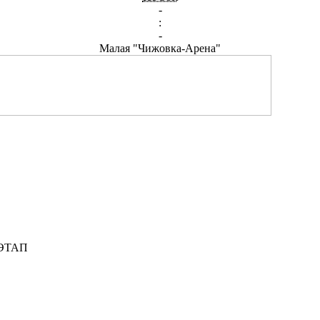
-
:
-
Малая "Чижовка-Арена"
2 ЭТАП