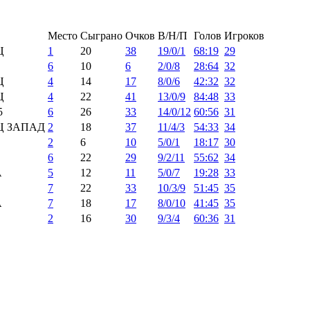
Место
Сыграно
Очков
В/Н/П
Голов
Игроков
Ц
1
20
38
19/0/1
68:19
29
6
10
6
2/0/8
28:64
32
Ц
4
14
17
8/0/6
42:32
32
Ц
4
22
41
13/0/9
84:48
33
5
6
26
33
14/0/12
60:56
31
Ц ЗАПАД
2
18
37
11/4/3
54:33
34
2
6
10
5/0/1
18:17
30
6
22
29
9/2/11
55:62
34
А
5
12
11
5/0/7
19:28
33
7
22
33
10/3/9
51:45
35
А
7
18
17
8/0/10
41:45
35
2
16
30
9/3/4
60:36
31