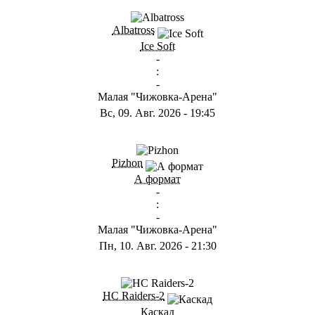
ГB
Albatross
Ice Soft
-
:
-
Малая "Чижовка-Арена"
Вс, 09. Авг. 2026
-
19:45
ГD
Pizhon
А формат
-
:
-
Малая "Чижовка-Арена"
Пн, 10. Авг. 2026
-
21:30
ГА
HC Raiders-2
Каскад