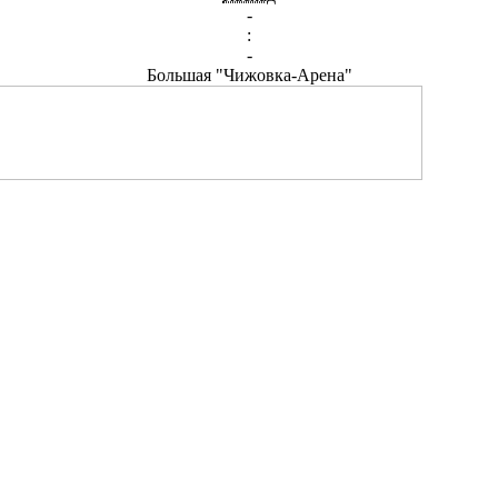
-
:
-
Большая "Чижовка-Арена"