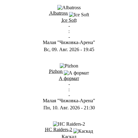
ГB
Albatross
Ice Soft
-
:
-
Малая "Чижовка-Арена"
Вс, 09. Авг. 2026
-
19:45
ГD
Pizhon
А формат
-
:
-
Малая "Чижовка-Арена"
Пн, 10. Авг. 2026
-
21:30
ГА
HC Raiders-2
Каскад