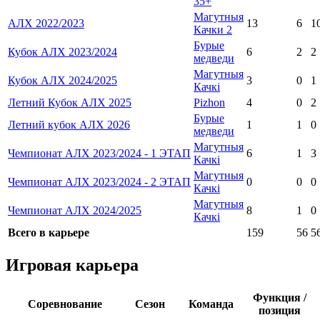
35+
Магутныя
АЛХ 2022/2023
13
6
1
Качки 2
Бурые
Кубок АЛХ 2023/2024
6
2
2
медведи
Магутныя
Кубок АЛХ 2024/2025
3
0
1
Качкі
Летний Кубок АЛХ 2025
Pizhon
4
0
2
Бурые
Летний кубок АЛХ 2026
1
1
0
медведи
Магутныя
Чемпионат АЛХ 2023/2024 - 1 ЭТАП
6
1
3
Качкі
Магутныя
Чемпионат АЛХ 2023/2024 - 2 ЭТАП
0
0
0
Качкі
Магутныя
Чемпионат АЛХ 2024/2025
8
1
0
Качкі
Всего в карьере
159
56
5
Игровая карьера
Функция /
Соревнование
Сезон
Команда
позиция