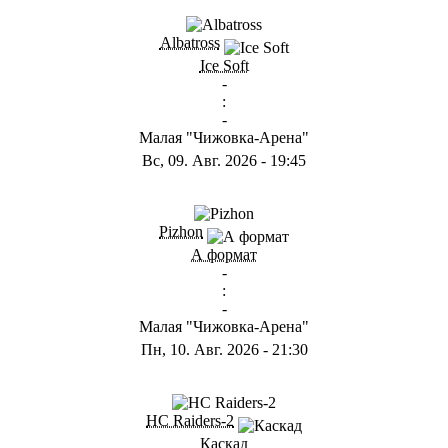
ГB
Albatross
Ice Soft
-
:
-
Малая "Чижовка-Арена"
Вс, 09. Авг. 2026
-
19:45
ГD
Pizhon
А формат
-
:
-
Малая "Чижовка-Арена"
Пн, 10. Авг. 2026
-
21:30
ГА
HC Raiders-2
Каскад