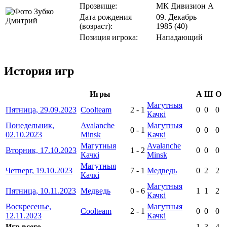
Прозвище:
МК Дивизион А
Дата рождения
09. Декабрь
(возраст):
1985 (40)
Позиция игрока:
Нападающий
История игр
Игры
А
Ш
О
Магутныя
Пятница, 29.09.2023
Coolteam
2
-
1
0
0
0
Качкі
Понедельник,
Avalanche
Магутныя
0
-
1
0
0
0
02.10.2023
Minsk
Качкі
Магутныя
Avalanche
Вторник, 17.10.2023
1
-
2
0
0
0
Качкі
Minsk
Магутныя
Четверг, 19.10.2023
7
-
1
Медведь
0
2
2
Качкі
Магутныя
Пятница, 10.11.2023
Медведь
0
-
6
1
1
2
Качкі
Воскресенье,
Магутныя
Coolteam
2
-
1
0
0
0
12.11.2023
Качкі
Игр всего
1
3
4