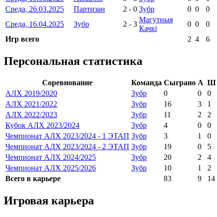
Среда, 26.03.2025
Партизан
2
-
0
Зубр
0
0
0
Магутныя
Среда, 16.04.2025
Зубр
2
-
3
0
0
0
Качкі
Игр всего
2
4
6
Персональная статистика
Соревнование
Команда
Сыграно
А
Ш
АЛХ 2019/2020
Зубр
0
0
0
АЛХ 2021/2022
Зубр
16
3
1
АЛХ 2022/2023
Зубр
11
2
2
Кубок АЛХ 2023/2024
Зубр
4
0
0
Чемпионат АЛХ 2023/2024 - 1 ЭТАП
Зубр
3
1
0
Чемпионат АЛХ 2023/2024 - 2 ЭТАП
Зубр
19
0
5
Чемпионат АЛХ 2024/2025
Зубр
20
2
4
Чемпионат АЛХ 2025/2026
Зубр
10
1
2
Всего в карьере
83
9
14
Игровая карьера