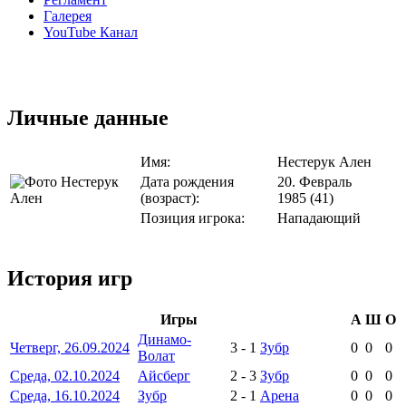
Галерея
YouTube Канал
Личные данные
Имя:
Нестерук Ален
Дата рождения
20. Февраль
(возраст):
1985 (41)
Позиция игрока:
Нападающий
История игр
Игры
А
Ш
О
Динамо-
Четверг, 26.09.2024
3
-
1
Зубр
0
0
0
Волат
Среда, 02.10.2024
Айсберг
2
-
3
Зубр
0
0
0
Среда, 16.10.2024
Зубр
2
-
1
Арена
0
0
0