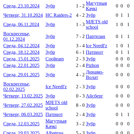
Магутныя
Среда, 23.10.2024
Зубр
1
-
2
0
0
0
Качкі
Четверг, 31.10.2024
HC Raiders-2
4
-
2
Зубр
0
1
1
MJETS old
Среда, 06.11.2024
Зубр
1
-
3
1
0
1
school
Воскресенье,
Зубр
7
-
2
Партизан
0
1
1
01.12.2024
Среда, 04.12.2024
Зубр
3
-
4
Ice Needl'z
1
0
1
Среда, 18.12.2024
Зубр
6
-
1
Патриот
0
1
1
Среда, 15.01.2025
Coolteam
2
-
3
Зубр
0
0
0
Среда, 22.01.2025
Зубр
2
-
4
Pizhon
0
0
0
Динамо-
Среда, 29.01.2025
Зубр
4
-
2
0
0
0
Волат
Воскресенье,
Ice Needl'z
2
-
3
Зубр
0
0
0
02.02.2025
Четверг, 13.02.2025
Зубр
0
-
3
Айсберг
0
0
0
MJETS old
Четверг, 27.02.2025
8
-
0
Зубр
0
0
0
school
Четверг, 06.03.2025
Патриот
2
-
4
Зубр
0
1
1
Магутныя
Среда, 12.03.2025
3
-
2
Зубр
0
0
0
Качкі
Среда, 19.03.2025
Albatross
5
-
3
Зубр
0
0
0