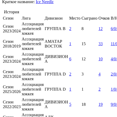
Краткое название:
Ice Needlz
История
Сезон
Лига
Дивизион
Место
Сыграно
Очков
В/
Ассоциация
Сезон
любителей
ГРУППА B
2
8
12
6/0
2023/2024
хоккея
Ассоциация
Сезон
АМАТАР
любителей
1
15
33
11/
2018/2019
ВОСТОК
хоккея
Ассоциация
Сезон
ДИВИЗИОН
любителей
6
12
10
4/0
2023/2024
А
хоккея
Ассоциация
Сезон
любителей
ГРУППА D
2
3
4
2/0
2023/2024
хоккея
Ассоциация
Сезон
любителей
ГРУППА D
1
1
2
1/0
2025/2026
хоккея
Ассоциация
Сезон
ДИВИЗИОН
любителей
5
18
19
9/0
2022/2023
А
хоккея
Ассоциация