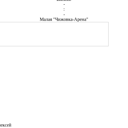
-
:
-
Малая "Чижовка-Арена"
лексей