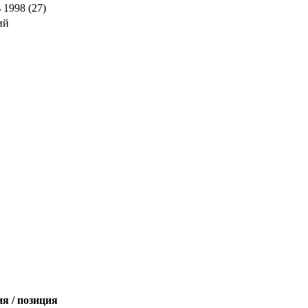
 1998 (27)
ий
я / позиция