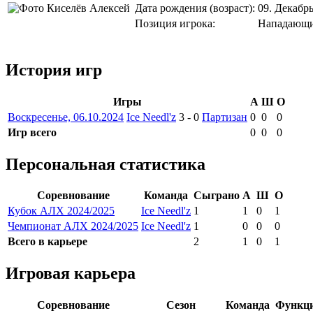
Дата рождения (возраст):
09. Декабрь
Позиция игрока:
Нападающ
История игр
Игры
А
Ш
О
Воскресенье, 06.10.2024
Ice Needl'z
3
-
0
Партизан
0
0
0
Игр всего
0
0
0
Персональная статистика
Соревнование
Команда
Сыграно
А
Ш
О
Кубок АЛХ 2024/2025
Ice Needl'z
1
1
0
1
Чемпионат АЛХ 2024/2025
Ice Needl'z
1
0
0
0
Всего в карьере
2
1
0
1
Игровая карьера
Соревнование
Сезон
Команда
Функци