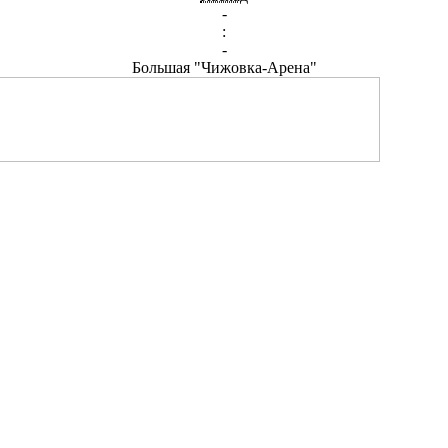
-
:
-
Большая "Чижовка-Арена"