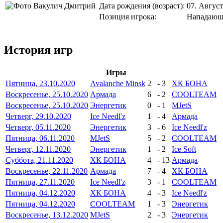
Дата рождения (возраст):
07. Август
Позиция игрока:
Нападаю
История игр
Игры
Пятница, 23.10.2020
Avalanche Minsk
2
-
3
ХК БОНА
Воскресенье, 25.10.2020
Армада
6
-
2
COOLTEAM
Воскресенье, 25.10.2020
Энергетик
0
-
1
MJetS
Четверг, 29.10.2020
Ice Needl'z
1
-
4
Армада
Четверг, 05.11.2020
Энергетик
3
-
6
Ice Needl'z
Пятница, 06.11.2020
MJetS
5
-
2
COOLTEAM
Четверг, 12.11.2020
Энергетик
1
-
2
Ice Soft
Суббота, 21.11.2020
ХК БОНА
4
-
13
Армада
Воскресенье, 22.11.2020
Армада
7
-
4
ХК БОНА
Пятница, 27.11.2020
Ice Needl'z
3
-
1
COOLTEAM
Пятница, 04.12.2020
ХК БОНА
4
-
3
Ice Needl'z
Пятница, 04.12.2020
COOLTEAM
1
-
3
Энергетик
Воскресенье, 13.12.2020
MJetS
2
-
3
Энергетик