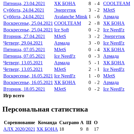
Пятница, 23.04.2021
ХК БОНА
8
-
4
COOLTEAM
Суббота, 24.04.2021
Энергетик
3
-
2
MJetS
Суббота, 24.04.2021
Avalanche Minsk
1
-
6
Армада
Воскресенье, 25.04.2021
COOLTEAM
2
-
8
ХК БОНА
Воскресенье, 25.04.2021
Ice Soft
0
-
2
Ice Needl'z
Вторник, 27.04.2021
MJetS
3
-
2
Энергетик
Четверг, 29.04.2021
Армада
3
-
0
Ice Needl'z
Пятница, 07.05.2021
MJetS
0
-
4
ХК БОНА
Пятница, 07.05.2021
Ice Needl'z
0
-
3
Армада
Четверг, 13.05.2021
Армада
5
-
1
ХК БОНА
Четверг, 13.05.2021
MJetS
2
-
1
Ice Needl'z
Воскресенье, 16.05.2021
Ice Needl'z
1
-
0
MJetS
Воскресенье, 16.05.2021
ХК БОНА
0
-
2
Армада
Вторник, 18.05.2021
MJetS
0
-
2
Ice Needl'z
Игр всего
Персональная статистика
Соревнование
Команда
Сыграно
А
Ш
О
АЛХ 2020/2021
ХК БОНА
18
9
8
17