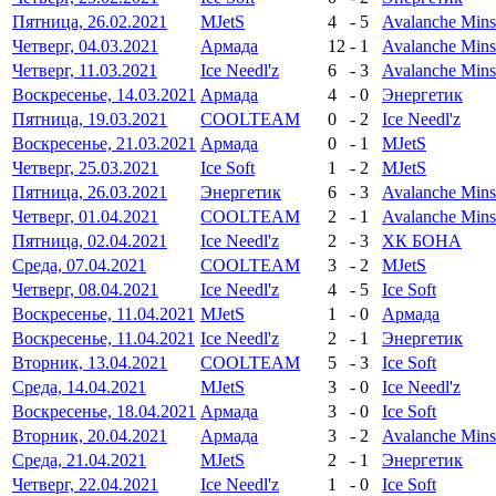
Пятница, 26.02.2021
MJetS
4
-
5
Avalanche Min
Четверг, 04.03.2021
Армада
12
-
1
Avalanche Min
Четверг, 11.03.2021
Ice Needl'z
6
-
3
Avalanche Min
Воскресенье, 14.03.2021
Армада
4
-
0
Энергетик
Пятница, 19.03.2021
COOLTEAM
0
-
2
Ice Needl'z
Воскресенье, 21.03.2021
Армада
0
-
1
MJetS
Четверг, 25.03.2021
Ice Soft
1
-
2
MJetS
Пятница, 26.03.2021
Энергетик
6
-
3
Avalanche Min
Четверг, 01.04.2021
COOLTEAM
2
-
1
Avalanche Min
Пятница, 02.04.2021
Ice Needl'z
2
-
3
ХК БОНА
Среда, 07.04.2021
COOLTEAM
3
-
2
MJetS
Четверг, 08.04.2021
Ice Needl'z
4
-
5
Ice Soft
Воскресенье, 11.04.2021
MJetS
1
-
0
Армада
Воскресенье, 11.04.2021
Ice Needl'z
2
-
1
Энергетик
Вторник, 13.04.2021
COOLTEAM
5
-
3
Ice Soft
Среда, 14.04.2021
MJetS
3
-
0
Ice Needl'z
Воскресенье, 18.04.2021
Армада
3
-
0
Ice Soft
Вторник, 20.04.2021
Армада
3
-
2
Avalanche Min
Среда, 21.04.2021
MJetS
2
-
1
Энергетик
Четверг, 22.04.2021
Ice Needl'z
1
-
0
Ice Soft