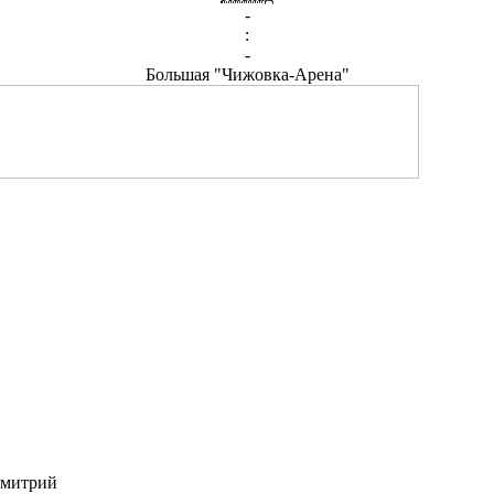
-
:
-
Большая "Чижовка-Арена"
Дмитрий