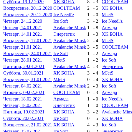
Суббота, 19.12.2020
ХК БОНА
8
-
3
COOLTEAM
Воскресенье, 20.12.2020
COOLTEAM
2
-
5
ХК БОНА
Воскресенье, 20.12.2020
Ice Needl'z
1
-
0
MJetS
Четверг, 24.12.2020
Ice Soft
3
-
2
Ice Needl'z
Четверг, 14.01.2021
Avalanche Minsk
1
-
8
Армада
Четверг, 14.01.2021
Энергетик
1
-
3
ХК БОНА
Воскресенье, 17.01.2021
Avalanche Minsk
2
-
4
MJetS
Четверг, 21.01.2021
Avalanche Minsk
3
-
5
COOLTEAM
Воскресенье, 24.01.2021
Ice Soft
1
-
2
Армада
Четверг, 28.01.2021
MJetS
1
-
2
Ice Soft
Пятница, 29.01.2021
Avalanche Minsk
4
-
3
Энергетик
Суббота, 30.01.2021
ХК БОНА
3
-
4
MJetS
Воскресенье, 31.01.2021
MJetS
0
-
4
ХК БОНА
Четверг, 04.02.2021
Avalanche Minsk
2
-
3
Ice Soft
Вторник, 09.02.2021
COOLTEAM
0
-
3
Армада
Четверг, 18.02.2021
Армада
1
-
0
Ice Needl'z
Четверг, 18.02.2021
Энергетик
1
-
0
COOLTEAM
Пятница, 19.02.2021
ХК БОНА
3
-
2
Avalanche Min
Суббота, 20.02.2021
Ice Soft
0
-
5
ХК БОНА
Воскресенье, 21.02.2021
ХК БОНА
4
-
3
Ice Soft
Четверг, 25.02.2021
Ice Soft
0
-
2
Энергетик