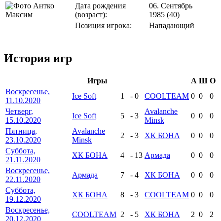
Дата рождения
06. Сентябрь
(возраст):
1985 (40)
Позиция игрока:
Нападающий
История игр
Игры
А
Ш
О
Воскресенье,
Ice Soft
1
-
0
COOLTEAM
0
0
0
11.10.2020
Четверг,
Avalanche
Ice Soft
5
-
3
0
0
0
15.10.2020
Minsk
Пятница,
Avalanche
2
-
3
ХК БОНА
0
0
0
23.10.2020
Minsk
Суббота,
ХК БОНА
4
-
13
Армада
0
0
0
21.11.2020
Воскресенье,
Армада
7
-
4
ХК БОНА
0
0
0
22.11.2020
Суббота,
ХК БОНА
8
-
3
COOLTEAM
0
0
0
19.12.2020
Воскресенье,
COOLTEAM
2
-
5
ХК БОНА
2
0
2
20.12.2020