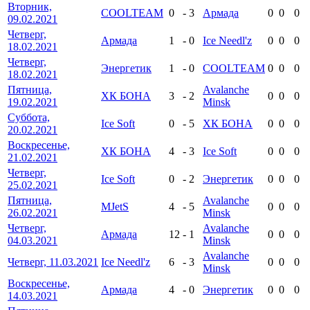
Вторник,
COOLTEAM
0
-
3
Армада
0
0
0
09.02.2021
Четверг,
Армада
1
-
0
Ice Needl'z
0
0
0
18.02.2021
Четверг,
Энергетик
1
-
0
COOLTEAM
0
0
0
18.02.2021
Пятница,
Avalanche
ХК БОНА
3
-
2
0
0
0
19.02.2021
Minsk
Суббота,
Ice Soft
0
-
5
ХК БОНА
0
0
0
20.02.2021
Воскресенье,
ХК БОНА
4
-
3
Ice Soft
0
0
0
21.02.2021
Четверг,
Ice Soft
0
-
2
Энергетик
0
0
0
25.02.2021
Пятница,
Avalanche
MJetS
4
-
5
0
0
0
26.02.2021
Minsk
Четверг,
Avalanche
Армада
12
-
1
0
0
0
04.03.2021
Minsk
Avalanche
Четверг, 11.03.2021
Ice Needl'z
6
-
3
0
0
0
Minsk
Воскресенье,
Армада
4
-
0
Энергетик
0
0
0
14.03.2021