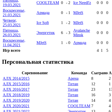
Пятница,
COOLTEAM
0
-
2
Ice Needl'z
0
0
0
19.03.2021
Воскресенье,
Армада
0
-
1
MJetS
0
0
0
21.03.2021
Четверг,
Ice Soft
1
-
2
MJetS
0
0
0
25.03.2021
Пятница,
Avalanche
Энергетик
6
-
3
0
0
0
26.03.2021
Minsk
Воскресенье,
MJetS
1
-
0
Армада
0
0
0
11.04.2021
Игр всего
4
1
5
Персональная статистика
Соревнование
Команда
Сыграно
А
АЛХ 2014/2015
Арена
8
2
АЛХ 2015/2016
Титан
12
1
АЛХ 2016/2017
Титан
23
1
АЛХ 2018/2019
Титан
16
3
АЛХ 2019/2020
Титан
14
4
АЛХ 2020/2021
COOLTEAM
7
4
АЛХ 2021/2022
Энергетик
13
6