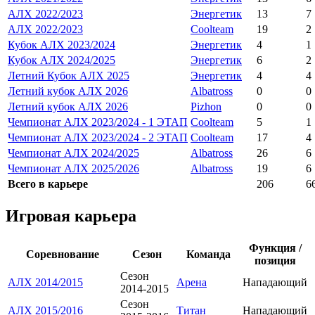
АЛХ 2022/2023
Энергетик
13
7
АЛХ 2022/2023
Coolteam
19
2
Кубок АЛХ 2023/2024
Энергетик
4
1
Кубок АЛХ 2024/2025
Энергетик
6
2
Летний Кубок АЛХ 2025
Энергетик
4
4
Летний кубок АЛХ 2026
Albatross
0
0
Летний кубок АЛХ 2026
Pizhon
0
0
Чемпионат АЛХ 2023/2024 - 1 ЭТАП
Coolteam
5
1
Чемпионат АЛХ 2023/2024 - 2 ЭТАП
Coolteam
17
4
Чемпионат АЛХ 2024/2025
Albatross
26
6
Чемпионат АЛХ 2025/2026
Albatross
19
6
Всего в карьере
206
6
Игровая карьера
Функция /
Соревнование
Сезон
Команда
позиция
Сезон
АЛХ 2014/2015
Арена
Нападающий
2014-2015
Сезон
АЛХ 2015/2016
Титан
Нападающий