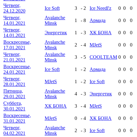
Четверг,
Ice Soft
3
-
2
Ice Needl'z
0
0
0
24.12.2020
Четверг,
Avalanche
1
-
8
Армада
0
0
0
14.01.2021
Minsk
Четверг,
Энергетик
1
-
3
ХК БОНА
0
0
0
14.01.2021
Воскресенье,
Avalanche
2
-
4
MJetS
0
0
0
17.01.2021
Minsk
Четверг,
Avalanche
3
-
5
COOLTEAM
0
0
0
21.01.2021
Minsk
Воскресенье,
Ice Soft
1
-
2
Армада
0
0
0
24.01.2021
Четверг,
MJetS
1
-
2
Ice Soft
0
0
0
28.01.2021
Пятница,
Avalanche
4
-
3
Энергетик
0
0
0
29.01.2021
Minsk
Суббота,
ХК БОНА
3
-
4
MJetS
0
0
0
30.01.2021
Воскресенье,
MJetS
0
-
4
ХК БОНА
0
0
0
31.01.2021
Четверг,
Avalanche
2
-
3
Ice Soft
0
0
0
04.02.2021
Minsk