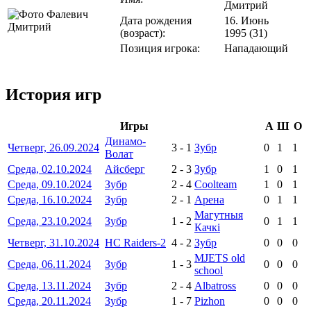
Дмитрий
Дата рождения
16. Июнь
(возраст):
1995 (31)
Позиция игрока:
Нападающий
История игр
Игры
А
Ш
О
Динамо-
Четверг, 26.09.2024
3
-
1
Зубр
0
1
1
Волат
Среда, 02.10.2024
Айсберг
2
-
3
Зубр
1
0
1
Среда, 09.10.2024
Зубр
2
-
4
Coolteam
1
0
1
Среда, 16.10.2024
Зубр
2
-
1
Арена
0
1
1
Магутныя
Среда, 23.10.2024
Зубр
1
-
2
0
1
1
Качкі
Четверг, 31.10.2024
HC Raiders-2
4
-
2
Зубр
0
0
0
MJETS old
Среда, 06.11.2024
Зубр
1
-
3
0
0
0
school
Среда, 13.11.2024
Зубр
2
-
4
Albatross
0
0
0
Среда, 20.11.2024
Зубр
1
-
7
Pizhon
0
0
0