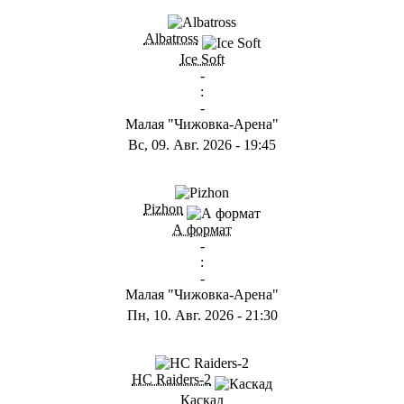
ГB
Albatross
Ice Soft
-
:
-
Малая "Чижовка-Арена"
Вс, 09. Авг. 2026
-
19:45
ГD
Pizhon
А формат
-
:
-
Малая "Чижовка-Арена"
Пн, 10. Авг. 2026
-
21:30
ГА
HC Raiders-2
Каскад