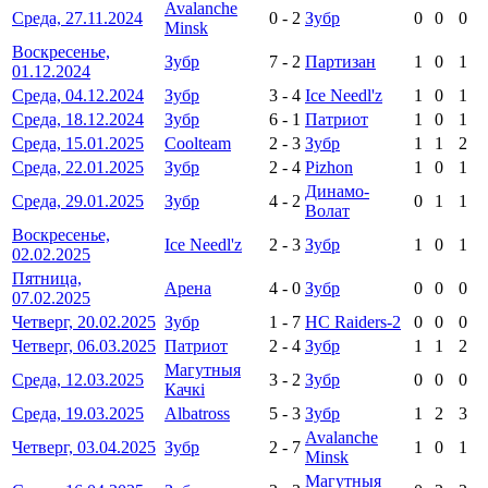
Avalanche
Среда, 27.11.2024
0
-
2
Зубр
0
0
0
Minsk
Воскресенье,
Зубр
7
-
2
Партизан
1
0
1
01.12.2024
Среда, 04.12.2024
Зубр
3
-
4
Ice Needl'z
1
0
1
Среда, 18.12.2024
Зубр
6
-
1
Патриот
1
0
1
Среда, 15.01.2025
Coolteam
2
-
3
Зубр
1
1
2
Среда, 22.01.2025
Зубр
2
-
4
Pizhon
1
0
1
Динамо-
Среда, 29.01.2025
Зубр
4
-
2
0
1
1
Волат
Воскресенье,
Ice Needl'z
2
-
3
Зубр
1
0
1
02.02.2025
Пятница,
Арена
4
-
0
Зубр
0
0
0
07.02.2025
Четверг, 20.02.2025
Зубр
1
-
7
HC Raiders-2
0
0
0
Четверг, 06.03.2025
Патриот
2
-
4
Зубр
1
1
2
Магутныя
Среда, 12.03.2025
3
-
2
Зубр
0
0
0
Качкі
Среда, 19.03.2025
Albatross
5
-
3
Зубр
1
2
3
Avalanche
Четверг, 03.04.2025
Зубр
2
-
7
1
0
1
Minsk
Магутныя