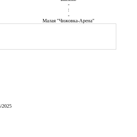
-
:
-
Малая "Чижовка-Арена"
/2025