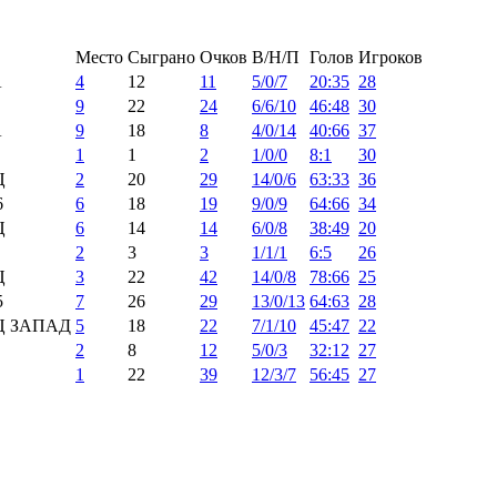
Место
Сыграно
Очков
В/Н/П
Голов
Игроков
А
4
12
11
5/0/7
20:35
28
9
22
24
6/6/10
46:48
30
А
9
18
8
4/0/14
40:66
37
1
1
2
1/0/0
8:1
30
Ц
2
20
29
14/0/6
63:33
36
6
6
18
19
9/0/9
64:66
34
Ц
6
14
14
6/0/8
38:49
20
2
3
3
1/1/1
6:5
26
Ц
3
22
42
14/0/8
78:66
25
5
7
26
29
13/0/13
64:63
28
Ц ЗАПАД
5
18
22
7/1/10
45:47
22
2
8
12
5/0/3
32:12
27
1
22
39
12/3/7
56:45
27