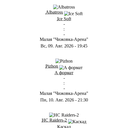
ГB
Albatross
Ice Soft
-
:
-
Малая "Чижовка-Арена"
Вс, 09. Авг. 2026
-
19:45
ГD
Pizhon
А формат
-
:
-
Малая "Чижовка-Арена"
Пн, 10. Авг. 2026
-
21:30
ГА
HC Raiders-2
Каскад