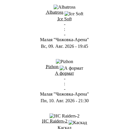
ГB
Albatross
Ice Soft
-
:
-
Малая "Чижовка-Арена"
Вс, 09. Авг. 2026
-
19:45
ГD
Pizhon
А формат
-
:
-
Малая "Чижовка-Арена"
Пн, 10. Авг. 2026
-
21:30
ГА
HC Raiders-2
Каскад