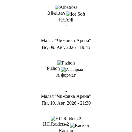
ГB
Albatross
Ice Soft
-
:
-
Малая "Чижовка-Арена"
Вс, 09. Авг. 2026
-
19:45
ГD
Pizhon
А формат
-
:
-
Малая "Чижовка-Арена"
Пн, 10. Авг. 2026
-
21:30
ГА
HC Raiders-2
Каскад