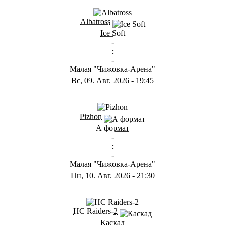
ГB
Albatross
Ice Soft
-
:
-
Малая "Чижовка-Арена"
Вс, 09. Авг. 2026
-
19:45
ГD
Pizhon
А формат
-
:
-
Малая "Чижовка-Арена"
Пн, 10. Авг. 2026
-
21:30
ГА
HC Raiders-2
Каскад