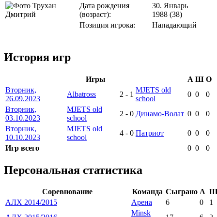
Дата рождения
30. Январь
(возраст):
1988 (38)
Позиция игрока:
Нападающий
История игр
Игры
А
Ш
О
Вторник,
MJETS old
Albatross
2
-
1
0
0
0
26.09.2023
school
Вторник,
MJETS old
2
-
0
Динамо-Волат
0
0
0
03.10.2023
school
Вторник,
MJETS old
4
-
0
Патриот
0
0
0
10.10.2023
school
Игр всего
0
0
0
Персональная статистика
Соревнование
Команда
Сыграно
А
АЛХ 2014/2015
Арена
6
0
1
Minsk