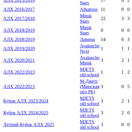
АЛХ 2015/2016
17
6
2
Stars
АЛХ 2016/2017
Albatross
11
0
0
Minsk
АЛХ 2017/2018
22
3
3
Stars
Minsk
АЛХ 2018/2019
0
0
0
Stars
АЛХ 2018/2019
Лавина
14
6
3
Avalanche
АЛХ 2019/2020
1
1
1
Next
Avalanche
АЛХ 2020/2021
3
2
1
Minsk
MJETS
АЛХ 2022/2023
1
1
2
old school
М-Джетс
АЛХ 2022/2023
(Минская
3
0
5
обл,РБ)
MJETS
Кубок АЛХ 2023/2024
3
2
1
old school
MJETS
Кубок АЛХ 2024/2025
3
2
0
old school
MJETS
Летний Кубок АЛХ 2025
3
0
0
old school