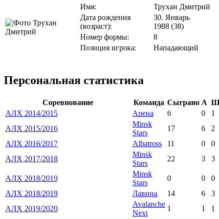
Имя:
Трухан Дмитрий
Дата рождения
30. Январь
(возраст):
1988 (38)
Номер формы:
8
Позиция игрока:
Нападающий
Персональная статистика
Соревнование
Команда
Сыграно
А
АЛХ 2014/2015
Арена
6
0
1
Minsk
АЛХ 2015/2016
17
6
2
Stars
АЛХ 2016/2017
Albatross
11
0
0
Minsk
АЛХ 2017/2018
22
3
3
Stars
Minsk
АЛХ 2018/2019
0
0
0
Stars
АЛХ 2018/2019
Лавина
14
6
3
Avalanche
АЛХ 2019/2020
1
1
1
Next