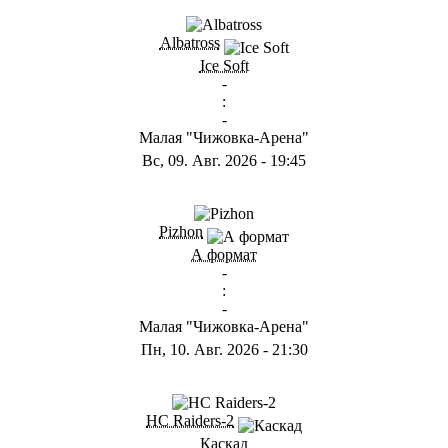
ГB
Albatross
Ice Soft
-
:
-
Малая "Чижовка-Арена"
Вс, 09. Авг. 2026
-
19:45
ГD
Pizhon
А формат
-
:
-
Малая "Чижовка-Арена"
Пн, 10. Авг. 2026
-
21:30
ГА
HC Raiders-2
Каскад