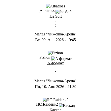
ГB
Albatross
Ice Soft
-
:
-
Малая "Чижовка-Арена"
Вс, 09. Авг. 2026
-
19:45
ГD
Pizhon
А формат
-
:
-
Малая "Чижовка-Арена"
Пн, 10. Авг. 2026
-
21:30
ГА
HC Raiders-2
Каскад